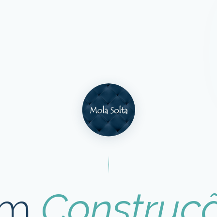
Em
Construç