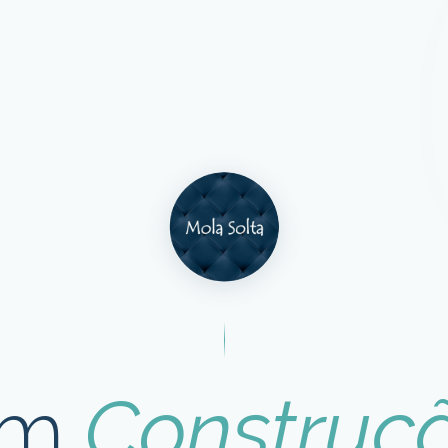
Em
Construç