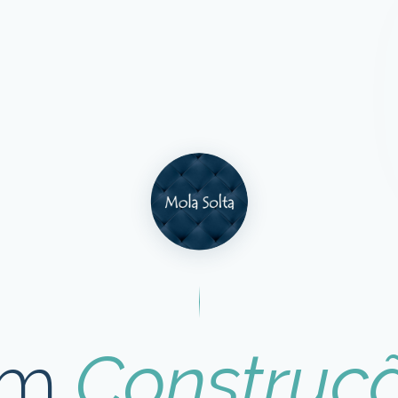
Em
Construç