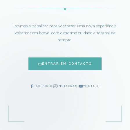
Estamos a trabalhar para vos trazer uma nova experiência.
Voltamos em breve, com o mesmo cuidado artesanal de
sempre.
ENTRAR EM CONTACTO
FACEBOOK
INSTAGRAM
YOUTUBE